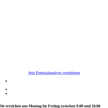
Machen Sie jetzt den ersten Schritt
Jetzt Potenzialanalyse vereinbaren
0451 / 30 400 45
kontakt@augustin-marketing.de
Schwertfegerstraße 1-3
23556 Lübeck
Sie erreichen uns Montag bis Freitag zwischen 9.00 und 18.00