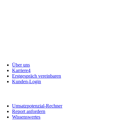
Unternehmen
Über uns
Karriere
4
Erstgespräch vereinbaren
Kunden-Login
Informationen
Umsatzpotenzial-Rechner
Report anfordern
Wissenswertes
Social Media