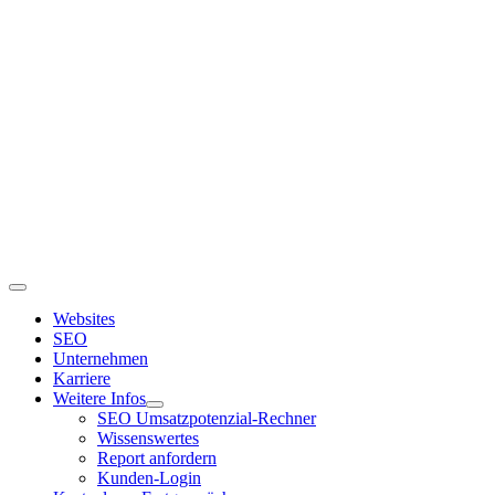
Zum
Inhalt
springen
Toggle
Navigation
Websites
SEO
Unternehmen
Karriere
Weitere Infos
SEO Umsatzpotenzial-Rechner
Wissenswertes
Report anfordern
Kunden-Login