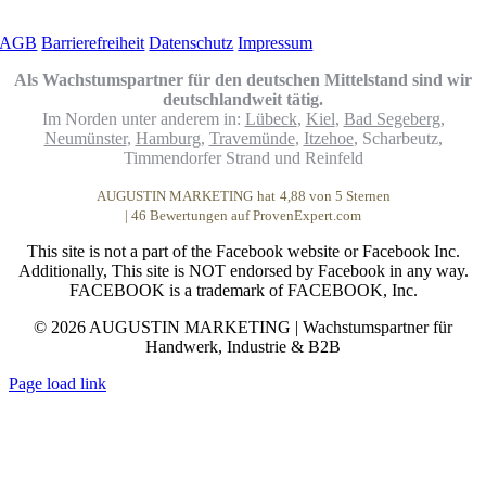
Links
AGB
Barrierefreiheit
Datenschutz
Impressum
Als Wachstumspartner für den deutschen Mittelstand sind wir
deutschlandweit tätig.
Im Norden unter anderem in:
Lübeck
,
Kiel
,
Bad Segeberg
,
Neumünster
,
Hamburg
,
Travemünde
,
Itzehoe
, Scharbeutz,
Timmendorfer Strand und Reinfeld
AUGUSTIN MARKETING
hat
4,88
von
5
Sternen
|
46
Bewertungen auf ProvenExpert.com
This site is not a part of the Facebook website or Facebook Inc.
Additionally, This site is NOT endorsed by Facebook in any way.
FACEBOOK is a trademark of FACEBOOK, Inc.
© 2026 AUGUSTIN MARKETING | Wachstumspartner für
Handwerk, Industrie & B2B
Page load link
Nach
oben