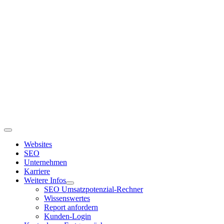
Zum
Inhalt
springen
Toggle
Navigation
Websites
SEO
Unternehmen
Karriere
Weitere Infos
SEO Umsatzpotenzial-Rechner
Wissenswertes
Report anfordern
Kunden-Login