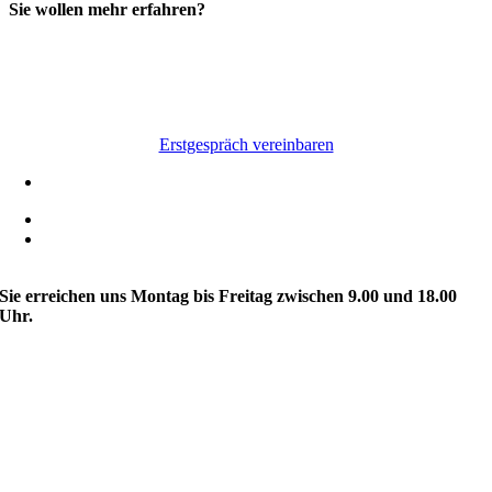
Sie wollen mehr erfahren?
Dann vereinbaren Sie jetzt eine unverbindliche
Beratung mit uns. Hier schauen wir uns Ihre
individuelle Situation an und beraten Sie
kostenlos zu Ihren offenen Fragen.
Erstgespräch vereinbaren
0451 / 30 400 45
kontakt@augustin-marketing.de
Schwertfegerstraße 1-3
23556 Lübeck
Sie erreichen uns Montag bis Freitag zwischen 9.00 und 18.00
Uhr.
Partner