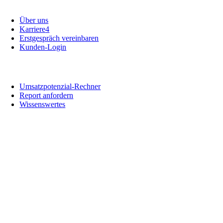
Unternehmen
Über uns
Karriere
4
Erstgespräch vereinbaren
Kunden-Login
Informationen
Umsatzpotenzial-Rechner
Report anfordern
Wissenswertes
Social Media
Zertifizierung