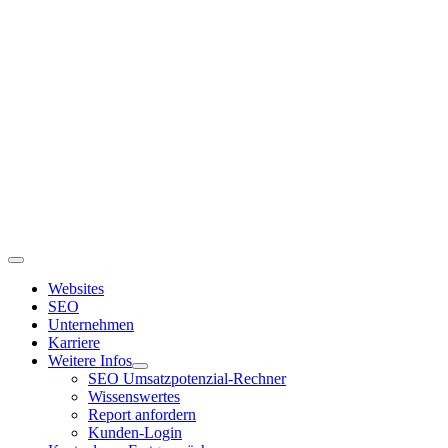
Zum
Inhalt
springen
Toggle
Navigation
Websites
SEO
Unternehmen
Karriere
Weitere Infos
SEO Umsatzpotenzial-Rechner
Wissenswertes
Report anfordern
Kunden-Login