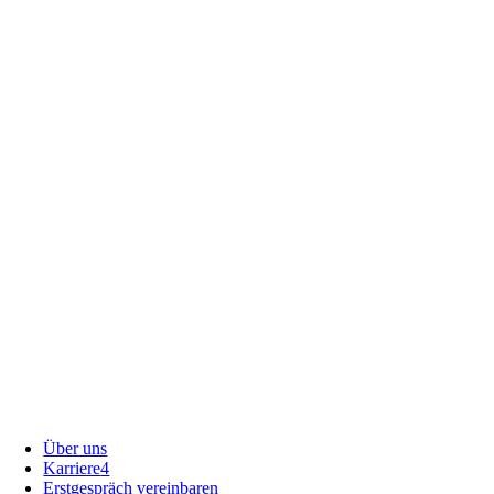
Unternehmen
Über uns
Karriere
4
Erstgespräch vereinbaren