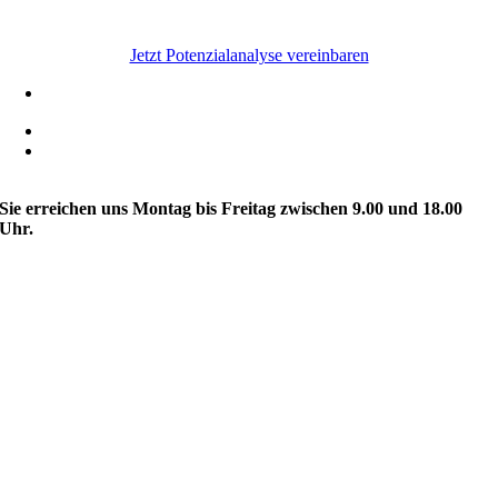
Machen Sie jetzt den ersten Schritt
Jetzt Potenzialanalyse vereinbaren
0451 / 30 400 45
kontakt@augustin-marketing.de
Schwertfegerstraße 1-3
23556 Lübeck
Sie erreichen uns Montag bis Freitag zwischen 9.00 und 18.00
Uhr.
Partner