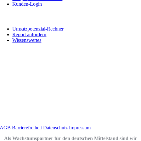
Kunden-Login
Informationen
Umsatzpotenzial-Rechner
Report anfordern
Wissenswertes
Social Media
Zertifizierung
Links
AGB
Barrierefreiheit
Datenschutz
Impressum
Als Wachstumspartner für den deutschen Mittelstand sind wir